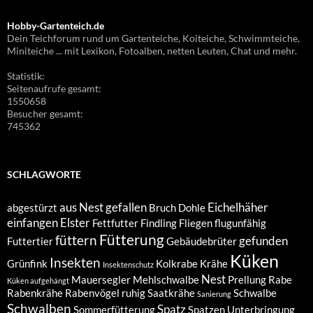
Hobby-Gartenteich.de
Dein Teichforum rund um Gartenteiche, Koiteiche, Schwimmteiche,
Miniteiche ... mit Lexikon, Fotoalben, netten Leuten, Chat und mehr.
Statistik:
Seitenaufrufe gesamt:
1550658
Besucher gesamt:
745362
SCHLAGWORTE
aus Nest gefallen
Eichelhäher
abgestürzt
Bruch
Dohle
einfangen
Elster
Fettfutter
Findling
Fliegen
flugunfähig
Fütterung
füttern
gefunden
Futtertier
Gebäudebrüter
Küken
Insekten
Grünfink
Kolkrabe
Krähe
Insektenschutz
Nest
Mauersegler
Mehlschwalbe
Prellung
Rabe
Küken aufgehängt
Rabenkrähe
Rabenvögel
ruhig
Saatkrähe
Schwalbe
Sanierung
Schwalben
Spatz
Sommerfütterung
Spatzen
Unterbringung