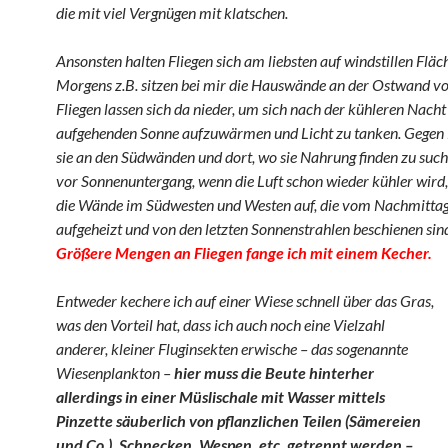
die mit viel Vergnügen mit klatschen.
Ansonsten halten Fliegen sich am liebsten auf windstillen Fläc
Morgens z.B. sitzen bei mir die Hauswände an der Ostwand vol
Fliegen lassen sich da nieder, um sich nach der kühleren Nacht 
aufgehenden Sonne aufzuwärmen und Licht zu tanken. Gegen 
sie an den Südwänden und dort, wo sie Nahrung finden zu suc
vor Sonnenuntergang, wenn die Luft schon wieder kühler wird,
die Wände im Südwesten und Westen auf, die vom Nachmitta
aufgeheizt und von den letzten Sonnenstrahlen beschienen sin
Größere Mengen an Fliegen fange ich mit einem Kecher.
Entweder kechere ich auf einer Wiese schnell über das Gras,
was den Vorteil hat, dass ich auch noch eine Vielzahl
anderer, kleiner Fluginsekten erwische – das sogenannte
Wiesenplankton –
hier muss die Beute hinterher
allerdings in einer Müslischale mit Wasser
mittels
Pinzette säuberlich von pflanzlichen Teilen (Sämereien
und Co.), Schnecken, Wespen, etc.
getrennt werden –