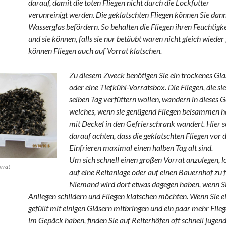
darauf, damit die toten Fliegen nicht durch die Lockfutter
verunreinigt werden. Die geklatschten Fliegen können Sie dann 
Wasserglas befördern. So behalten die Fliegen ihren Feuchtigk
und sie können, falls sie nur betäubt waren nicht gleich wieder 
können Fliegen auch auf Vorrat klatschen.
Zu diesem Zweck benötigen Sie ein trockenes Gla
oder eine Tiefkühl-Vorratsbox. Die Fliegen, die si
selben Tag verfüttern wollen, wandern in dieses G
welches, wenn sie genügend Fliegen beisammen h
mit Deckel in den Gefrierschrank wandert. Hier so
darauf achten, dass die geklatschten Fliegen vor
Einfrieren maximal einen halben Tag alt sind.
Um sich schnell einen großen Vorrat anzulegen, lo
orrat
auf eine Reitanlage oder auf einen Bauernhof zu 
Niemand wird dort etwas dagegen haben, wenn Si
Anliegen schildern und Fliegen klatschen möchten. Wenn Sie 
gefüllt mit einigen Gläsern mitbringen und ein paar mehr Flie
im Gepäck haben, finden Sie auf Reiterhöfen oft schnell jugend