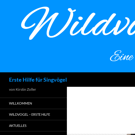
Zum
Inhalt
springen
Suchen
Erste Hilfe für Singvögel
von Kirstin Zoller
WILLKOMMEN
WILDVOGEL – ERSTE HILFE
AKTUELLES