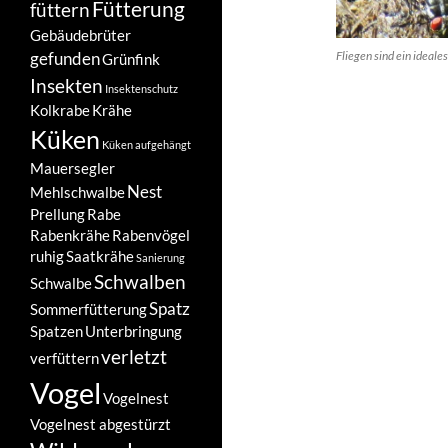
Fütterung
füttern
Gebäudebrüter
gefunden
Fliegen sind ein ideale
Grünfink
Insekten
Insektenschutz
Kolkrabe
Krähe
Küken
Küken aufgehängt
Mauersegler
Nest
Mehlschwalbe
Prellung
Rabe
Rabenkrähe
Rabenvögel
ruhig
Saatkrähe
Sanierung
Schwalben
Schwalbe
Spatz
Sommerfütterung
Spatzen
Unterbringung
verletzt
verfüttern
Vogel
Vogelnest
Vogelnest abgestürzt