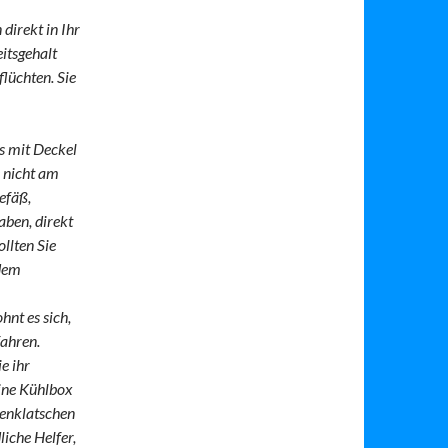
direkt in Ihr
eitsgehalt
flüchten. Sie
s mit Deckel
e nicht am
efäß,
aben, direkt
llten Sie
 dem
hnt es sich,
fahren.
e ihr
eine Kühlbox
genklatschen
liche Helfer,