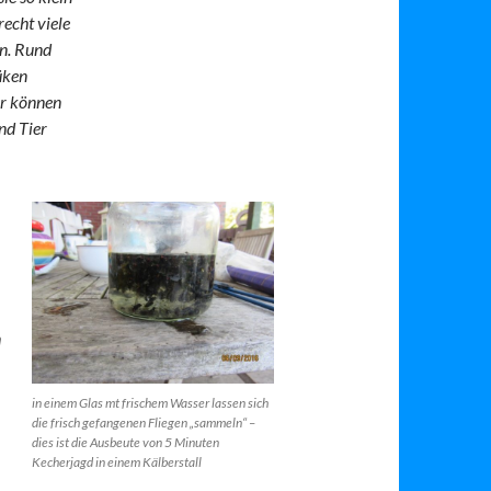
echt viele
en. Rund
üken
er können
nd Tier
n
in einem Glas mt frischem Wasser lassen sich
die frisch gefangenen Fliegen „sammeln“ –
dies ist die Ausbeute von 5 Minuten
Kecherjagd in einem Kälberstall