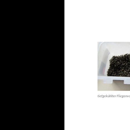
tiefgekühlter Fliegenv