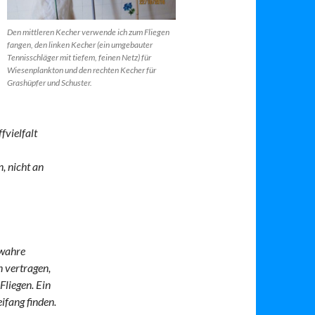
Den mittleren Kecher verwende ich zum Fliegen
fangen, den linken Kecher (ein umgebauter
Tennisschläger mit tiefem, feinen Netz) für
Wiesenplankton und den rechten Kecher für
Grashüpfer und Schuster.
fvielfalt
, nicht an
 wahre
n vertragen,
 Fliegen. Ein
ifang finden.