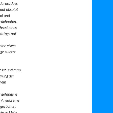
 daran, dass
n auf absolut
net und
rdehaufen,
hrest eines
ittags auf
 eine etwas
ge zuletzt
n ist und man
terung der
 ein
n
ur gefangene
m Ansatz eine
 gezüchtet
ie so klein