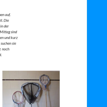
hen auf.
l. Die
in der
Mittag sind
hen und kurz
 suchen sie
g noch
d.