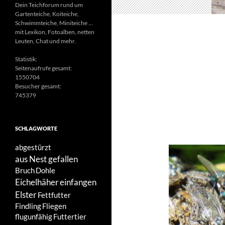
Dein Teichforum rund um
Gartenteiche, Koiteiche,
Schwimmteiche, Miniteiche ...
mit Lexikon, Fotoalben, netten
Leuten, Chat und mehr.
Statistik:
Seitenaufrufe gesamt:
1550704
Besucher gesamt:
745379
SCHLAGWORTE
abgestürzt
aus Nest gefallen
Bruch
Dohle
Eichelhäher
einfangen
Elster
Fettfutter
Findling
Fliegen
flugunfähig
Futtertier