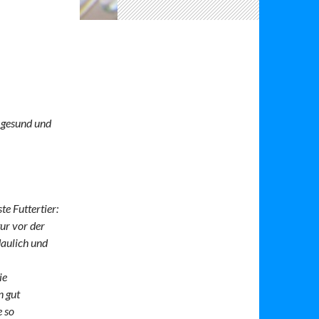
e gesund und
te Futtertier:
tur vor der
rdaulich und
ie
n gut
e so