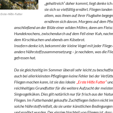
„gehaltreich“ daher kommt, liegt denke ich
sie sich so vielfältig ernährt. Fliegen lande
s Erste-Hilfe-Futter
allem, was ihnen auf ihrer Flugbahn begeg
ernähren sich davon. Morgens auf dem Pfe
anschließend an der Blüte einer wilden Möhre, dann am Fleisc
Hundeknochens, zwischendurch auf dem Fell einer Kuh,
nachm
dem Kirschkuchen und abends am Käsebrot.
Insofern denke ich, bekommt der kleine Vogel mit jeder Fliege
andere Nährstoffzusammensetzung – je nachdem, was die Flie
gefressen hat.
Da sie gleichzeitig im Sommer überall sehr leicht zu beschaffe
auch bei allerkleinsten Pfleglingen keine Fehler bei der Verfüt
Fliegen machen kann, ist sie das Ideale
„Erste Hilfe Futter“
und
reichhaltiges Grundfutter für die weitere Aufzucht der meiste
Singvogelküken. Dies gilt natürlich nur für frisch aus der Nat
Fliegen. Im Futterhandel gekaufte Zuchtfliegen liefern nicht i
solche Nährstoffvielfalt, da sie unter künstlichen Bedingungen
und ernährt wurden. Der einzige Nachteil von Fliegen ist, dass s