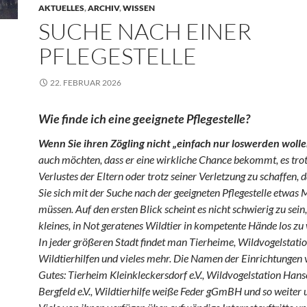
AKTUELLES
,
ARCHIV
,
WISSEN
SUCHE NACH EINER
PFLEGESTELLE
22. FEBRUAR 2026
Wie finde ich eine geeignete Pflegestelle?
Wenn Sie ihren Zögling nicht „einfach nur loswerd
en wolle
auch möchten, dass er eine wirkliche Chance bekommt, es trot
Verlustes der Eltern oder trotz seiner Verletzung zu schaffen,
Sie sich mit der Suche nach der geeigneten Pflegestelle etwas
müssen. Auf den ersten Blick scheint es nicht schwierig zu sein,
kleines, in Not geratenes Wildtier in kompetente Hände los zu
In jeder größeren Stadt findet man Tierheime, Wildvogelstati
Wildtierhilfen und vieles mehr. Die Namen der Einrichtungen
Gutes: Tierheim Kleinkleckersdorf e.V., Wildvogelstation Hans
Bergfeld e.V., Wildtierhilfe weiße Feder gGmBH und so weiter u