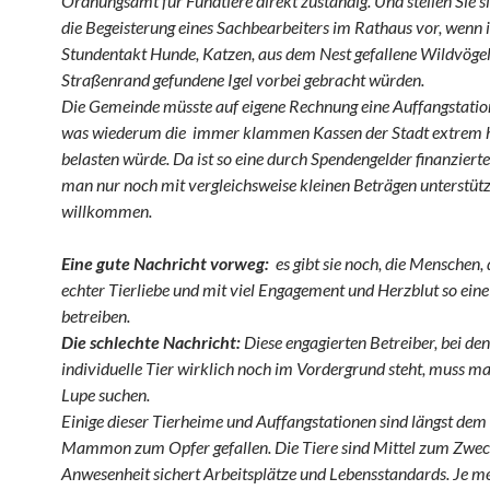
Ordnungsamt für Fundtiere direkt zuständig. Und stellen Sie s
die Begeisterung eines Sachbearbeiters im Rathaus vor, wenn
Stundentakt Hunde, Katzen, aus dem Nest gefallene Wildvöge
Straßenrand gefundene Igel vorbei gebracht würden.
Die Gemeinde müsste auf eigene Rechnung eine Auffangstation
was wiederum die immer klammen Kassen der Stadt extrem 
belasten würde. Da ist so eine durch Spendengelder finanzierte 
man nur noch mit vergleichsweise kleinen Beträgen unterstütz
willkommen.
Eine gute Nachricht vorweg:
es gibt sie noch, die Menschen, 
echter Tierliebe und mit viel Engagement und Herzblut so eine
betreiben.
Die schlechte Nachricht:
Diese engagierten Betreiber, bei de
individuelle Tier wirklich noch im Vordergrund steht, muss ma
Lupe suchen.
Einige dieser Tierheime und Auffangstationen sind längst de
Mammon
zum Opfer gefallen. Die Tiere sind Mittel zum Zwec
Anwesenheit sichert Arbeitsplätze und Lebensstandards. Je m