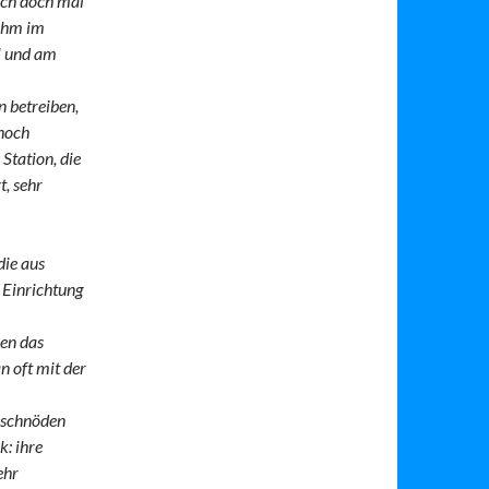
ich doch mal
 ihm im
l und am
 betreiben,
hoch
Station, die
t, sehr
die aus
 Einrichtung
nen das
n oft mit der
m schnöden
k: ihre
ehr