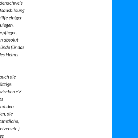
ndenachweis
ufsausbildung
ilfe einiger
ulegen.
rpfleger,
en absolut
ründe für das
 des Heims
 auch die
ützige
ischen e.V.
ns
mit den
en, die
tamtliche,
tzen etc.).
ge