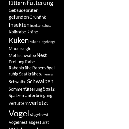
Fütterung
füttern
Gebäudebrüter
gefunden
Grünfink
Insekten
Insektenschutz
Kolkrabe
Krähe
Küken
Küken aufgehängt
Mauersegler
Nest
Mehlschwalbe
Prellung
Rabe
Rabenkrähe
Rabenvögel
ruhig
Saatkrähe
Sanierung
Schwalben
Schwalbe
Spatz
Sommerfütterung
Spatzen
Unterbringung
verletzt
verfüttern
Vogel
Vogelnest
Vogelnest abgestürzt