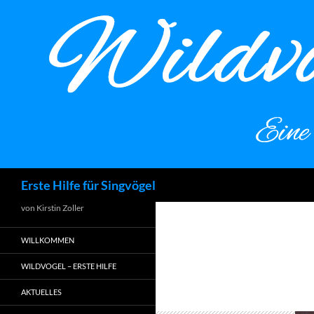
Zum
Inhalt
springen
Suchen
Erste Hilfe für Singvögel
von Kirstin Zoller
WILLKOMMEN
WILDVOGEL – ERSTE HILFE
AKTUELLES