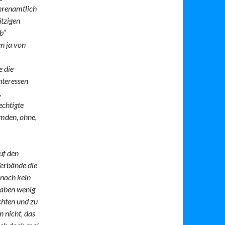
ehrenamtlich
ützigen
b“
n ja von
e die
nteressen
,
echtigte
mden, ohne,
uf den
erbände die
 noch kein
haben wenig
uchten und zu
 nicht, das