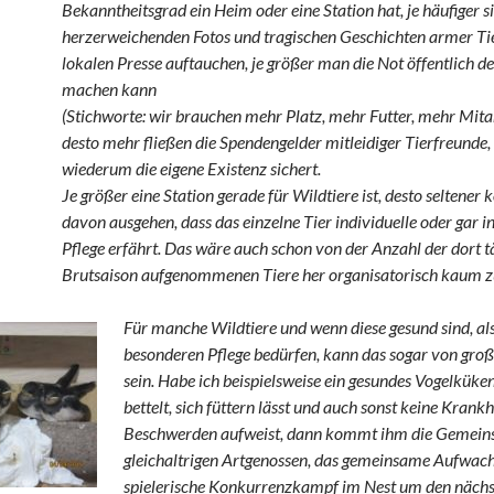
Bekanntheitsgrad ein Heim oder eine Station hat, je häufiger s
herzerweichenden Fotos und tragischen Geschichten armer Tie
lokalen Presse auftauchen, je größer man die Not öffentlich de
machen kann
(Stichworte: wir brauchen mehr Platz, mehr Futter, mehr Mitar
desto mehr fließen die Spendengelder mitleidiger Tierfreunde,
wiederum die eigene Existenz sichert.
Je größer eine Station gerade für Wildtiere ist, desto seltener 
davon ausgehen, dass das einzelne Tier individuelle oder gar i
Pflege erfährt. Das wäre auch schon von der Anzahl der dort t
Brutsaison aufgenommenen Tiere her organisatorisch kaum 
Für manche Wildtiere und wenn diese gesund sind, al
besonderen Pflege bedürfen, kann das sogar von gro
sein. Habe ich beispielsweise ein gesundes Vogelküke
bettelt, sich füttern lässt und auch sonst keine Krank
Beschwerden aufweist, dann kommt ihm die Gemeins
gleichaltrigen Artgenossen, das gemeinsame Aufwac
spielerische Konkurrenzkampf im Nest um den näch