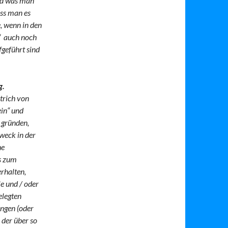
und was man
ass man es
, wenn in den
r“ auch noch
geführt sind
g.
trich von
ein“ und
 gründen,
weck in der
ne
s zum
rhalten,
e und / oder
elegten
ngen (oder
 der über so