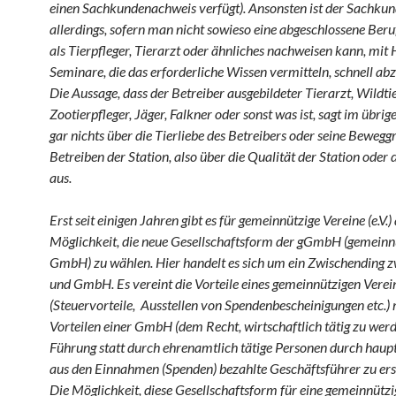
einen Sachkundenachweis verfügt). Ansonsten ist der Sachku
allerdings, sofern man nicht sowieso eine abgeschlossene Ber
als Tierpfleger, Tierarzt oder ähnliches nachweisen kann, mit H
Seminare, die das erforderliche Wissen vermitteln, schnell abz
Die Aussage, dass der Betreiber ausgebildeter Tierarzt, Wildtie
Zootierpfleger, Jäger, Falkner oder sonst was ist, sagt im übrig
gar nichts über die Tierliebe des Betreibers oder seine Bewegg
Betreiben der Station, also über die Qualität der Station oder
aus.
Erst seit einigen Jahren gibt es für gemeinnützige Vereine (e.V.)
Möglichkeit, die neue Gesellschaftsform der gGmbH (gemeinn
GmbH) zu wählen. Hier handelt es sich um ein Zwischending zw
und GmbH. Es vereint die Vorteile eines gemeinnützigen Verei
(Steuervorteile, Ausstellen von Spendenbescheinigungen etc.) 
Vorteilen einer GmbH (dem Recht, wirtschaftlich tätig zu werd
Führung statt durch ehrenamtlich tätige Personen durch haup
aus den Einnahmen (Spenden) bezahlte Geschäftsführer zu erse
Die Möglichkeit, diese Gesellschaftsform für eine gemeinnützi