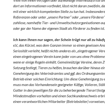
Viele von ihnen verfügen über aufwändige Internetauftritte 
dort an Informationen vorfindet, lässt nicht daran zweifeln, d
mit einer wirklich kompetenten Stelle zu tun hat. Insbesondere
Referenzen oder unter „unsere Partner“ oder „unsere Fördere
zahllose, namhafte Tier- und Umweltschutzorganisationen auf
oder gar der Name der eigenen Stadt als Förderer zu finden ist.
Ich kann Ihnen nur sagen, der Schein trügt nur all zu häufi
e.V., das Kürzel, was dem Ganzen immer so einen gewissen Ans
Seriosität verleiht, heißt nichts anderes als „eingetragener Ver
einen eingetragenen Verein kann jeder von uns ohne Probleme
wenn er einige Regeln einhält. Gemeinnützige Vereine, deren Z
Satzung festlegt, Tieren zu helfen, brauchen darüber hinaus ei
Genehmigung des Veterinäramtes und ggf. des Ordnungsamte
Betrieb einer solchen Einrichtung. Um diese Genehmigung zu e
muss man das Vorhandensein geeigneter Käfige, Volieren, Ställ
Gatter in den jeweiligen für die zu beherbergende Tierart festg
Mindestmaßen vorhalten und einen Sachkundenachweis erbri
einen verantwortlichen Mitarbeiter (Betriebsleiter) vorweisen,