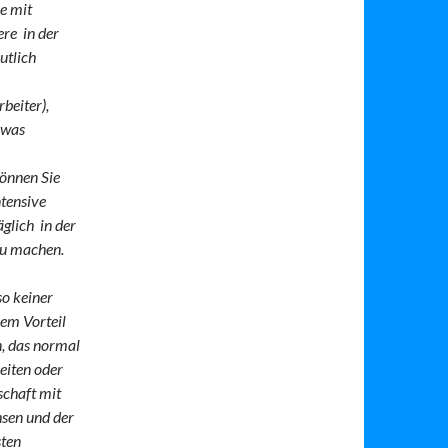
ie mit
re in der
utlich
beiter),
 was
können Sie
ntensive
äglich in der
zu machen.
so keiner
ßem Vorteil
n, das normal
heiten oder
chaft mit
hsen und der
sten