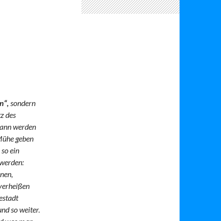
n“,
sondern
z des
 dann werden
 Mühe geben
 so ein
 werden:
onen,
 verheißen
estadt
nd so weiter.