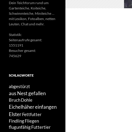
Dein Teichforum rund um
Gartenteiche, Koiteiche,
Schwimmteiche, Miniteiche ...
mit Lexikon, Fotoalben, netten
Leuten, Chat und mehr.
Statistik:
Seitenaufrufe gesamt:
1551191
Besucher gesamt:
745629
SCHLAGWORTE
abgestürzt
aus Nest gefallen
Bruch
Dohle
Eichelhäher
einfangen
Elster
Fettfutter
Findling
Fliegen
flugunfähig
Futtertier