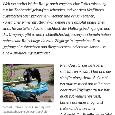
Weit verbreitet ist der Rat, je nach Vogelart eine Futtermischung
aus im Zoohandel gekauften, lebenden und vor dem Verfüttern
abgetöteten oder gefrorenen Insekten und verschiedenen,
künstlichen Mineralfuttern (von denen viele absolut ungeeignet
sind), herzustellen. Auch hinsichtlich der Haltungsbedingungen und
des Umgangs gibt es unterschiedliche Auffassungen. Gemein haben
nahezu alle Ratschläge, dass die Zöglinge in irgendeiner Form
„gefangen“ aufwachsen und fliegen lernen und erst im Anschluss
eine Auswilderung stattfindet.
Mein Ansatz, der sich bei mir
seit Jahren bewährt hat und der
sich für eine private Aufzucht,
wo man es meist nur mit einem
oder zwei Zöglingen zu tun hat,
auch gut realisieren lässt,
basiert auf einer möglichst
noch ist Krah auf meine Fütterung und
freien und naturnahen
meinen Schutz angewiesen, doch sie
Aufzucht. Die Ernährung erfolgt