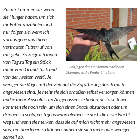
Zu mir kommen sie, wenn
sie Hunger haben, um sich
ihr Futter abzuholen und
mir folgen sie, wenn ich
voraus gehe und ihren
vertrauten Futterruf von
mir gebe. So zeige ich ihnen
von Tag zu Tag ein Stück
….und jagen draußen lernen macht den
mehr vom Grundstück und
Übergang in die Freiheit fließend
von der „weiten Welt“. Je
weniger die Vögel mit der Zeit auf die Zufütterung durch mich
angewiesen sind, je mehr sie sich draußen selbst versorgen können
und je mehr Anschluss an Artgenossen sie finden, desto seltener
kommen sie noch rein, um sich einen Snack abzuholen oder um
drinnen zu schlafen. Irgendwann bleiben sie auch die erste Nacht
weg und wenn sie merken, dass sie auf mich nicht mehr angewiesen
sind, um überleben zu können, nabeln sie sich mehr oder weniger
schnell ab.