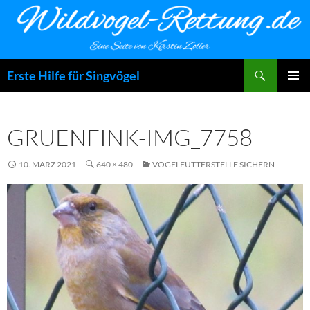
Zum
Inhalt
springen
Suchen
Erste Hilfe für Singvögel
PRIMÄR
MENÜ
GRUENFINK-IMG_7758
10. MÄRZ 2021
640 × 480
VOGELFUTTERSTELLE SICHERN