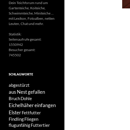
Dein Teichforum rund um
Gartenteiche, Koiteiche,
Schwimmteiche, Miniteiche ...
mit Lexikon, Fotoalben, netten
Leuten, Chat und mehr.
Statistik:
Seitenaufrufe gesamt:
1550942
Besucher gesamt:
745502
SCHLAGWORTE
abgestürzt
aus Nest gefallen
Bruch
Dohle
Eichelhäher
einfangen
Elster
Fettfutter
Findling
Fliegen
flugunfähig
Futtertier