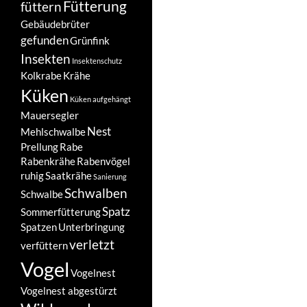
Fütterung
füttern
Gebäudebrüter
gefunden
Grünfink
Insekten
Insektenschutz
Kolkrabe
Krähe
Küken
Küken aufgehängt
Mauersegler
Nest
Mehlschwalbe
Prellung
Rabe
Rabenkrähe
Rabenvögel
ruhig
Saatkrähe
Sanierung
Schwalben
Schwalbe
Spatz
Sommerfütterung
Spatzen
Unterbringung
verletzt
verfüttern
Vogel
Vogelnest
Vogelnest abgestürzt