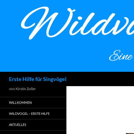
Zum
Inhalt
springen
Suchen
Erste Hilfe für Singvögel
von Kirstin Zoller
WILLKOMMEN
WILDVOGEL – ERSTE HILFE
AKTUELLES