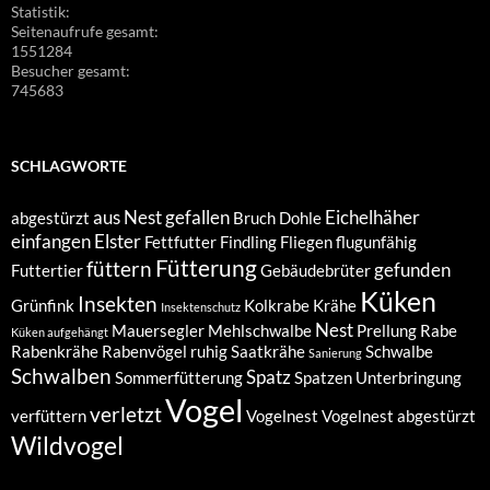
Statistik:
Seitenaufrufe gesamt:
1551284
Besucher gesamt:
745683
SCHLAGWORTE
aus Nest gefallen
Eichelhäher
abgestürzt
Bruch
Dohle
einfangen
Elster
Fettfutter
Findling
Fliegen
flugunfähig
Fütterung
füttern
gefunden
Futtertier
Gebäudebrüter
Küken
Insekten
Grünfink
Kolkrabe
Krähe
Insektenschutz
Nest
Mauersegler
Mehlschwalbe
Prellung
Rabe
Küken aufgehängt
Rabenkrähe
Rabenvögel
ruhig
Saatkrähe
Schwalbe
Sanierung
Schwalben
Spatz
Sommerfütterung
Spatzen
Unterbringung
Vogel
verletzt
verfüttern
Vogelnest
Vogelnest abgestürzt
Wildvogel