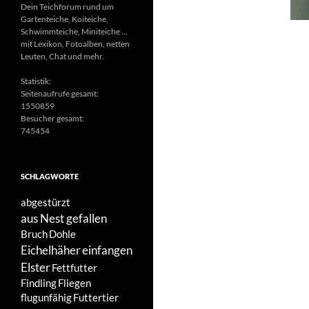
Dein Teichforum rund um
Gartenteiche, Koiteiche,
Schwimmteiche, Miniteiche ...
mit Lexikon, Fotoalben, netten
Leuten, Chat und mehr.
Statistik:
Seitenaufrufe gesamt:
1550859
Besucher gesamt:
745454
SCHLAGWORTE
abgestürzt
aus Nest gefallen
Bruch
Dohle
Eichelhäher
einfangen
Elster
Fettfutter
Findling
Fliegen
flugunfähig
Futtertier