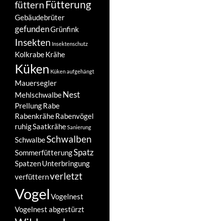
Fütterung
füttern
Gebäudebrüter
gefunden
Grünfink
Insekten
Insektenschutz
Kolkrabe
Krähe
Küken
Küken aufgehängt
Mauersegler
Nest
Mehlschwalbe
Prellung
Rabe
Rabenkrähe
Rabenvögel
ruhig
Saatkrähe
Sanierung
Schwalben
Schwalbe
Spatz
Sommerfütterung
Spatzen
Unterbringung
verletzt
verfüttern
Vogel
Vogelnest
Vogelnest abgestürzt