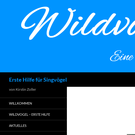
Zum
Inhalt
springen
Suchen
Erste Hilfe für Singvögel
von Kirstin Zoller
WILLKOMMEN
WILDVOGEL – ERSTE HILFE
AKTUELLES