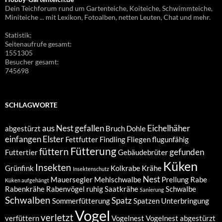
Dein Teichforum rund um Gartenteiche, Koiteiche, Schwimmteiche,
Miniteiche ... mit Lexikon, Fotoalben, netten Leuten, Chat und mehr.
Statistik:
Seitenaufrufe gesamt:
1551305
Besucher gesamt:
745698
SCHLAGWORTE
aus Nest gefallen
Eichelhäher
abgestürzt
Bruch
Dohle
einfangen
Elster
Fettfutter
Findling
Fliegen
flugunfähig
Fütterung
füttern
gefunden
Futtertier
Gebäudebrüter
Küken
Insekten
Grünfink
Kolkrabe
Krähe
Insektenschutz
Nest
Mauersegler
Mehlschwalbe
Prellung
Rabe
Küken aufgehängt
Rabenkrähe
Rabenvögel
ruhig
Saatkrähe
Schwalbe
Sanierung
Schwalben
Spatz
Sommerfütterung
Spatzen
Unterbringung
Vogel
verletzt
verfüttern
Vogelnest
Vogelnest abgestürzt