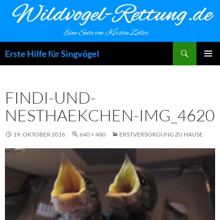
Zum
Inhalt
springen
Suchen
Erste Hilfe für Singvögel
PRIMÄR
MENÜ
FINDI-UND-
NESTHAEKCHEN-IMG_4620
19. OKTOBER 2016
640 × 480
ERSTVERSORGUNG ZU HAUSE