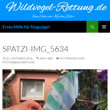
Zum
Inhalt
springen
Suchen
Erste Hilfe für Singvögel
PRIMÄR
MENÜ
SPATZI-IMG_5634
21. OKTOBER 2016
640 × 480
FÜTTERUNG UND
FUTTERBESCHAFFUNG