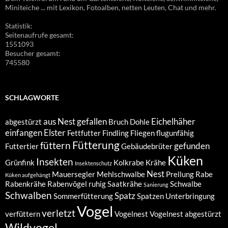
Miniteiche ... mit Lexikon, Fotoalben, netten Leuten, Chat und mehr.
Statistik:
Seitenaufrufe gesamt:
1551093
Besucher gesamt:
745580
SCHLAGWORTE
aus Nest gefallen
Eichelhäher
abgestürzt
Bruch
Dohle
einfangen
Elster
Fettfutter
Findling
Fliegen
flugunfähig
Fütterung
füttern
gefunden
Futtertier
Gebäudebrüter
Küken
Insekten
Grünfink
Kolkrabe
Krähe
Insektenschutz
Nest
Mauersegler
Mehlschwalbe
Prellung
Rabe
Küken aufgehängt
Rabenkrähe
Rabenvögel
ruhig
Saatkrähe
Schwalbe
Sanierung
Schwalben
Spatz
Sommerfütterung
Spatzen
Unterbringung
Vogel
verletzt
verfüttern
Vogelnest
Vogelnest abgestürzt
Wildvogel