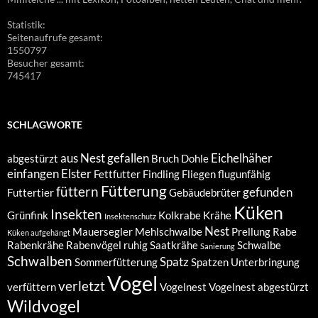
Statistik:
Seitenaufrufe gesamt:
1550797
Besucher gesamt:
745417
SCHLAGWORTE
aus Nest gefallen
Eichelhäher
abgestürzt
Bruch
Dohle
einfangen
Elster
Fettfutter
Findling
Fliegen
flugunfähig
Fütterung
füttern
gefunden
Futtertier
Gebäudebrüter
Küken
Insekten
Grünfink
Kolkrabe
Krähe
Insektenschutz
Nest
Mauersegler
Mehlschwalbe
Prellung
Rabe
Küken aufgehängt
Rabenkrähe
Rabenvögel
ruhig
Saatkrähe
Schwalbe
Sanierung
Schwalben
Spatz
Sommerfütterung
Spatzen
Unterbringung
Vogel
verletzt
verfüttern
Vogelnest
Vogelnest abgestürzt
Wildvogel