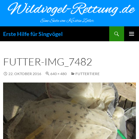
Zum
Inhalt
springen
Suchen
Erste Hilfe für Singvögel
PRIMÄR
MENÜ
FUTTER-IMG_7482
22. OKTOBER 2016
640 × 480
FUTTERTIERE