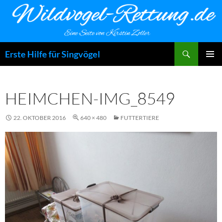
Zum
Inhalt
springen
Suchen
Erste Hilfe für Singvögel
PRIMÄR
MENÜ
HEIMCHEN-IMG_8549
22. OKTOBER 2016
640 × 480
FUTTERTIERE