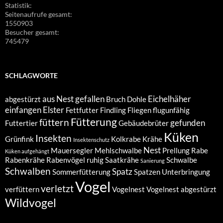
Statistik:
Seitenaufrufe gesamt:
1550903
Besucher gesamt:
745479
SCHLAGWORTE
aus Nest gefallen
Eichelhäher
abgestürzt
Bruch
Dohle
einfangen
Elster
Fettfutter
Findling
Fliegen
flugunfähig
Fütterung
füttern
gefunden
Futtertier
Gebäudebrüter
Küken
Insekten
Grünfink
Kolkrabe
Krähe
Insektenschutz
Nest
Mauersegler
Mehlschwalbe
Prellung
Rabe
Küken aufgehängt
Rabenkrähe
Rabenvögel
ruhig
Saatkrähe
Schwalbe
Sanierung
Schwalben
Spatz
Sommerfütterung
Spatzen
Unterbringung
Vogel
verletzt
verfüttern
Vogelnest
Vogelnest abgestürzt
Wildvogel