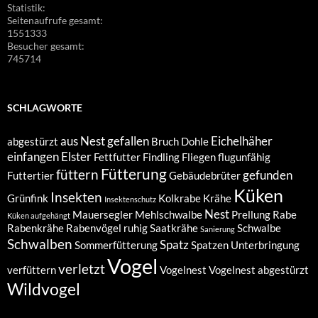
Statistik:
Seitenaufrufe gesamt:
1551333
Besucher gesamt:
745714
SCHLAGWORTE
aus Nest gefallen
Eichelhäher
abgestürzt
Bruch
Dohle
einfangen
Elster
Fettfutter
Findling
Fliegen
flugunfähig
Fütterung
füttern
gefunden
Futtertier
Gebäudebrüter
Küken
Insekten
Grünfink
Kolkrabe
Krähe
Insektenschutz
Nest
Mauersegler
Mehlschwalbe
Prellung
Rabe
Küken aufgehängt
Rabenkrähe
Rabenvögel
ruhig
Saatkrähe
Schwalbe
Sanierung
Schwalben
Spatz
Sommerfütterung
Spatzen
Unterbringung
Vogel
verletzt
verfüttern
Vogelnest
Vogelnest abgestürzt
Wildvogel