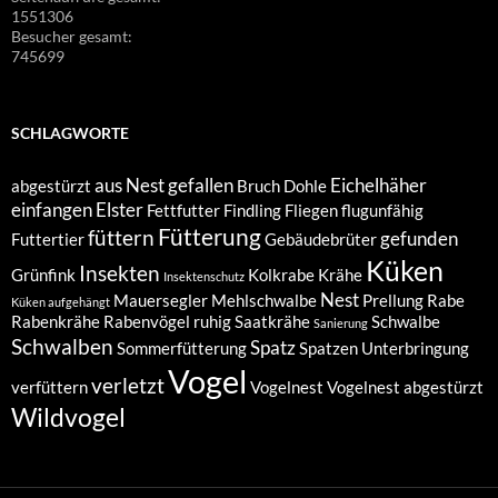
1551306
Besucher gesamt:
745699
SCHLAGWORTE
aus Nest gefallen
Eichelhäher
abgestürzt
Bruch
Dohle
einfangen
Elster
Fettfutter
Findling
Fliegen
flugunfähig
Fütterung
füttern
gefunden
Futtertier
Gebäudebrüter
Küken
Insekten
Grünfink
Kolkrabe
Krähe
Insektenschutz
Nest
Mauersegler
Mehlschwalbe
Prellung
Rabe
Küken aufgehängt
Rabenkrähe
Rabenvögel
ruhig
Saatkrähe
Schwalbe
Sanierung
Schwalben
Spatz
Sommerfütterung
Spatzen
Unterbringung
Vogel
verletzt
verfüttern
Vogelnest
Vogelnest abgestürzt
Wildvogel