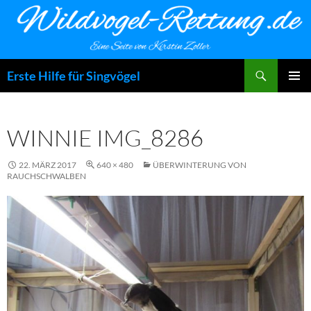
Zum
Inhalt
springen
Suchen
Erste Hilfe für Singvögel
PRIMÄR
MENÜ
WINNIE IMG_8286
22. MÄRZ 2017
640 × 480
ÜBERWINTERUNG VON
RAUCHSCHWALBEN