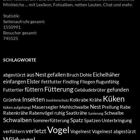
Miniteiche ... mit Lexikon, Fotoalben, netten Leuten, Chat und mehr.
Statistik:
Seitenaufrufe gesamt:
1550991
Besucher gesamt:
745525
SCHLAGWORTE
aus Nest gefallen
Eichelhäher
abgestürzt
Bruch
Dohle
einfangen
Elster
Fettfutter
Findling
Fliegen
flugunfähig
Fütterung
füttern
gefunden
Futtertier
Gebäudebrüter
Küken
Insekten
Grünfink
Kolkrabe
Krähe
Insektenschutz
Nest
Mauersegler
Mehlschwalbe
Prellung
Rabe
Küken aufgehängt
Rabenkrähe
Rabenvögel
ruhig
Saatkrähe
Schwalbe
Sanierung
Schwalben
Spatz
Sommerfütterung
Spatzen
Unterbringung
Vogel
verletzt
verfüttern
Vogelnest
Vogelnest abgestürzt
Wildvogel