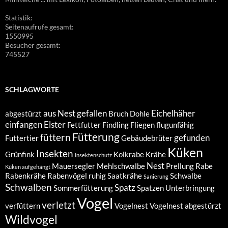
Statistik:
Seitenaufrufe gesamt:
1550995
Besucher gesamt:
745527
SCHLAGWORTE
aus Nest gefallen
Eichelhäher
abgestürzt
Bruch
Dohle
einfangen
Elster
Fettfutter
Findling
Fliegen
flugunfähig
Fütterung
füttern
gefunden
Futtertier
Gebäudebrüter
Küken
Insekten
Grünfink
Kolkrabe
Krähe
Insektenschutz
Nest
Mauersegler
Mehlschwalbe
Prellung
Rabe
Küken aufgehängt
Rabenkrähe
Rabenvögel
ruhig
Saatkrähe
Schwalbe
Sanierung
Schwalben
Spatz
Sommerfütterung
Spatzen
Unterbringung
Vogel
verletzt
verfüttern
Vogelnest
Vogelnest abgestürzt
Wildvogel