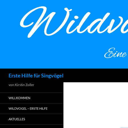
Zum
Inhalt
springen
Suchen
Erste Hilfe für Singvögel
von Kirstin Zoller
WILLKOMMEN
WILDVOGEL – ERSTE HILFE
AKTUELLES