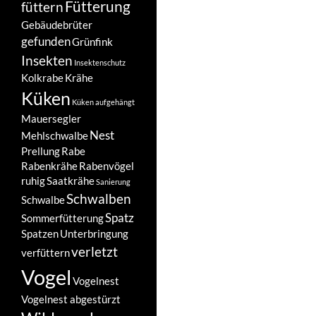
Fütterung
füttern
Gebäudebrüter
gefunden
Grünfink
Insekten
Insektenschutz
Kolkrabe
Krähe
Küken
Küken aufgehängt
Mauersegler
Nest
Mehlschwalbe
Prellung
Rabe
Rabenkrähe
Rabenvögel
ruhig
Saatkrähe
Sanierung
Schwalben
Schwalbe
Spatz
Sommerfütterung
Spatzen
Unterbringung
verletzt
verfüttern
Vogel
Vogelnest
Vogelnest abgestürzt