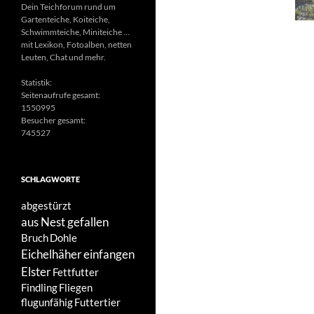
Dein Teichforum rund um
Gartenteiche, Koiteiche,
Schwimmteiche, Miniteiche ...
mit Lexikon, Fotoalben, netten
Leuten, Chat und mehr.
Statistik:
Seitenaufrufe gesamt:
1550995
Besucher gesamt:
745527
SCHLAGWORTE
abgestürzt
aus Nest gefallen
Bruch
Dohle
Eichelhäher
einfangen
Elster
Fettfutter
Findling
Fliegen
flugunfähig
Futtertier