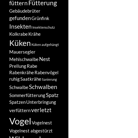
Fütterung
füttern
Gebäudebrüter
gefunden
Grünfink
Insekten
Insektenschutz
Kolkrabe
Krähe
Küken
Küken aufgehängt
Mauersegler
Nest
Mehlschwalbe
Prellung
Rabe
Rabenkrähe
Rabenvögel
ruhig
Saatkrähe
Sanierung
Schwalben
Schwalbe
Spatz
Sommerfütterung
Spatzen
Unterbringung
verletzt
verfüttern
Vogel
Vogelnest
Vogelnest abgestürzt