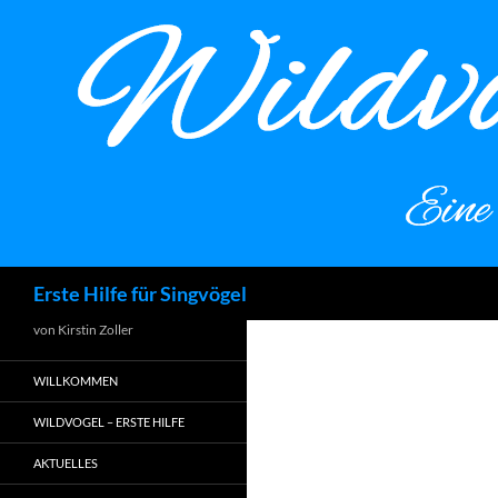
Zum
Inhalt
springen
Suchen
Erste Hilfe für Singvögel
von Kirstin Zoller
WILLKOMMEN
WILDVOGEL – ERSTE HILFE
AKTUELLES