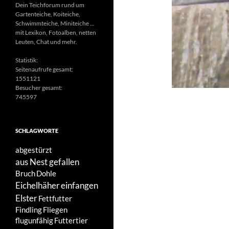
Dein Teichforum rund um
Gartenteiche, Koiteiche,
Schwimmteiche, Miniteiche ...
mit Lexikon, Fotoalben, netten
Leuten, Chat und mehr.
Statistik:
Seitenaufrufe gesamt:
1551121
Besucher gesamt:
745597
SCHLAGWORTE
abgestürzt
aus Nest gefallen
Bruch
Dohle
Eichelhäher
einfangen
Elster
Fettfutter
Findling
Fliegen
flugunfähig
Futtertier