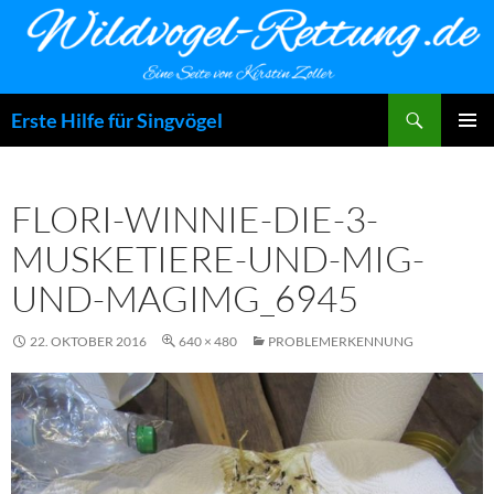
Zum
Inhalt
springen
Suchen
Erste Hilfe für Singvögel
PRIMÄR
MENÜ
FLORI-WINNIE-DIE-3-
MUSKETIERE-UND-MIG-
UND-MAGIMG_6945
22. OKTOBER 2016
640 × 480
PROBLEMERKENNUNG