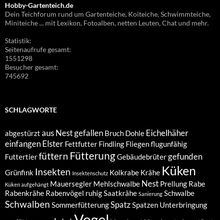
Hobby-Gartenteich.de
Dein Teichforum rund um Gartenteiche, Koiteiche, Schwimmteiche,
Miniteiche ... mit Lexikon, Fotoalben, netten Leuten, Chat und mehr.
Statistik:
Seitenaufrufe gesamt:
1551298
Besucher gesamt:
745692
SCHLAGWORTE
aus Nest gefallen
Eichelhäher
abgestürzt
Bruch
Dohle
einfangen
Elster
Fettfutter
Findling
Fliegen
flugunfähig
Fütterung
füttern
gefunden
Futtertier
Gebäudebrüter
Küken
Insekten
Grünfink
Kolkrabe
Krähe
Insektenschutz
Nest
Mauersegler
Mehlschwalbe
Prellung
Rabe
Küken aufgehängt
Rabenkrähe
Rabenvögel
ruhig
Saatkrähe
Schwalbe
Sanierung
Schwalben
Spatz
Sommerfütterung
Spatzen
Unterbringung
Vogel