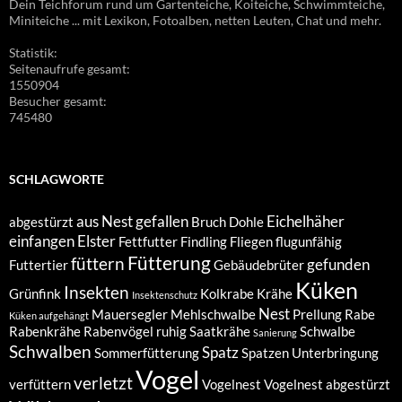
Dein Teichforum rund um Gartenteiche, Koiteiche, Schwimmteiche,
Miniteiche ... mit Lexikon, Fotoalben, netten Leuten, Chat und mehr.
Statistik:
Seitenaufrufe gesamt:
1550904
Besucher gesamt:
745480
SCHLAGWORTE
aus Nest gefallen
Eichelhäher
abgestürzt
Bruch
Dohle
einfangen
Elster
Fettfutter
Findling
Fliegen
flugunfähig
Fütterung
füttern
gefunden
Futtertier
Gebäudebrüter
Küken
Insekten
Grünfink
Kolkrabe
Krähe
Insektenschutz
Nest
Mauersegler
Mehlschwalbe
Prellung
Rabe
Küken aufgehängt
Rabenkrähe
Rabenvögel
ruhig
Saatkrähe
Schwalbe
Sanierung
Schwalben
Spatz
Sommerfütterung
Spatzen
Unterbringung
Vogel
verletzt
verfüttern
Vogelnest
Vogelnest abgestürzt