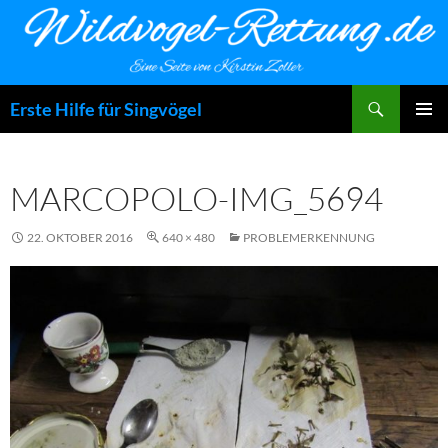
Zum
Inhalt
springen
Suchen
Erste Hilfe für Singvögel
PRIMÄR
MENÜ
MARCOPOLO-IMG_5694
22. OKTOBER 2016
640 × 480
PROBLEMERKENNUNG