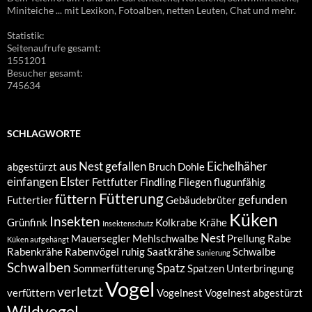
Miniteiche ... mit Lexikon, Fotoalben, netten Leuten, Chat und mehr.
Statistik:
Seitenaufrufe gesamt:
1551201
Besucher gesamt:
745634
SCHLAGWORTE
aus Nest gefallen
Eichelhäher
abgestürzt
Bruch
Dohle
einfangen
Elster
Fettfutter
Findling
Fliegen
flugunfähig
Fütterung
füttern
gefunden
Futtertier
Gebäudebrüter
Küken
Insekten
Grünfink
Kolkrabe
Krähe
Insektenschutz
Nest
Mauersegler
Mehlschwalbe
Prellung
Rabe
Küken aufgehängt
Rabenkrähe
Rabenvögel
ruhig
Saatkrähe
Schwalbe
Sanierung
Schwalben
Spatz
Sommerfütterung
Spatzen
Unterbringung
Vogel
verletzt
verfüttern
Vogelnest
Vogelnest abgestürzt
Wildvogel