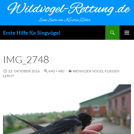
Zum
Inhalt
springen
Suchen
Erste Hilfe für Singvögel
PRIMÄR
MENÜ
IMG_2748
22. OKTOBER 2016
640 × 480
WENN DER VOGEL FLIEGEN
LERNT