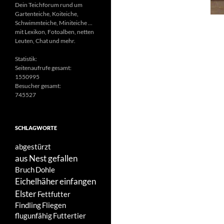
Dein Teichforum rund um
Gartenteiche, Koiteiche,
Schwimmteiche, Miniteiche ...
mit Lexikon, Fotoalben, netten
Leuten, Chat und mehr.
Statistik:
Seitenaufrufe gesamt:
1550995
Besucher gesamt:
745527
SCHLAGWORTE
abgestürzt
aus Nest gefallen
Bruch
Dohle
Eichelhäher
einfangen
Elster
Fettfutter
Findling
Fliegen
flugunfähig
Futtertier