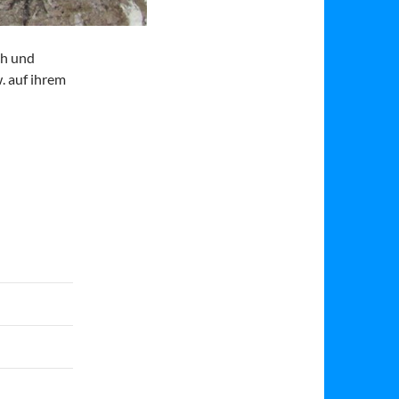
ch und
w. auf ihrem