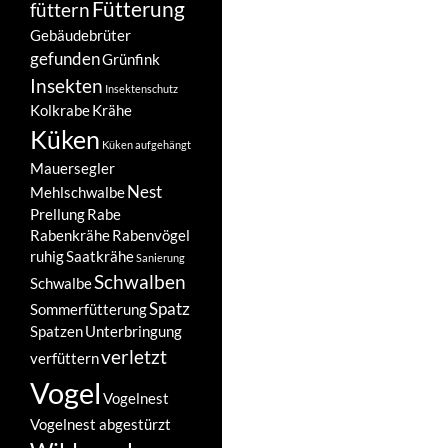
Fütterung
füttern
Gebäudebrüter
gefunden
Grünfink
Insekten
Insektenschutz
Kolkrabe
Krähe
Küken
Küken aufgehängt
Mauersegler
Nest
Mehlschwalbe
Prellung
Rabe
Rabenkrähe
Rabenvögel
ruhig
Saatkrähe
Sanierung
Schwalben
Schwalbe
Spatz
Sommerfütterung
Spatzen
Unterbringung
verletzt
verfüttern
Vogel
Vogelnest
Vogelnest abgestürzt