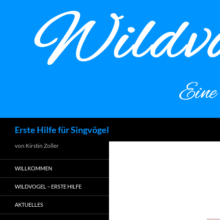
Zum
Inhalt
springen
Suchen
Erste Hilfe für Singvögel
von Kirstin Zoller
WILLKOMMEN
WILDVOGEL – ERSTE HILFE
AKTUELLES