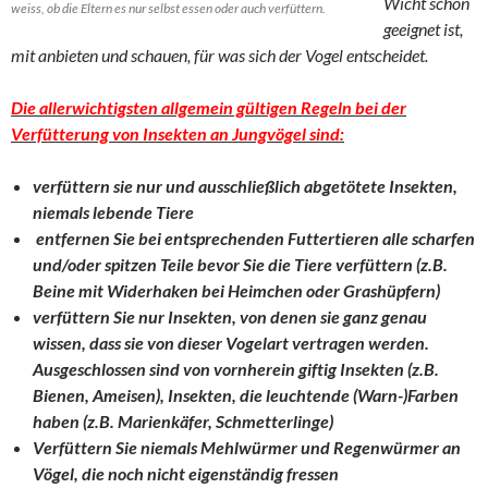
Wicht schon
weiss, ob die Eltern es nur selbst essen oder auch verfüttern.
geeignet ist,
mit anbieten und schauen, für was sich der Vogel entscheidet.
Die allerwichtigsten allgemein gültigen Regeln bei der
Verfütterung
von Insekten an Jungvögel sind:
verfüttern sie nur und ausschließlich abgetötete Insekten,
niemals lebende Tiere
entfernen Sie bei entsprechenden Futtertieren alle scharfen
und/oder spitzen Teile bevor Sie die Tiere verfüttern (z.B.
Beine mit Widerhaken bei Heimchen oder Grashüpfern)
verfüttern Sie nur Insekten, von denen sie ganz genau
wissen, dass sie von dieser Vogelart vertragen werden.
Ausgeschlossen sind von vornherein giftig Insekten (z.B.
Bienen, Ameisen), Insekten, die
leuchtende (Warn-)Farben
haben (z.B. Marienkäfer, Schmetterlinge)
Verfüttern Sie niemals Mehlwürmer und Regenwürmer an
Vögel, die noch nicht eigenständig fressen