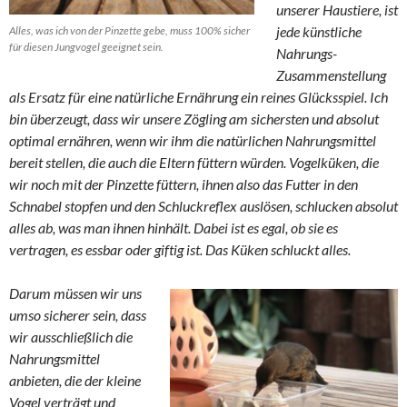
unserer Haustiere, ist
jede künstliche
Alles, was ich von der Pinzette gebe, muss 100% sicher
für diesen Jungvogel geeignet sein.
Nahrungs-
Zusammenstellung
als Ersatz für eine natürliche Ernährung ein reines Glücksspiel. Ich
bin überzeugt, dass wir unsere Zögling am sichersten und absolut
optimal ernähren, wenn wir ihm die natürlichen Nahrungsmittel
bereit stellen, die auch die Eltern füttern würden. Vogelküken, die
wir noch mit der Pinzette füttern, ihnen also das Futter in den
Schnabel stopfen und den Schluckreflex auslösen, schlucken absolut
alles ab, was man ihnen hinhält. Dabei ist es egal, ob sie es
vertragen, es essbar oder giftig ist. Das Küken schluckt alles.
Darum müssen wir uns
umso sicherer sein, dass
wir ausschließlich die
Nahrungsmittel
anbieten, die der kleine
Vogel verträgt und