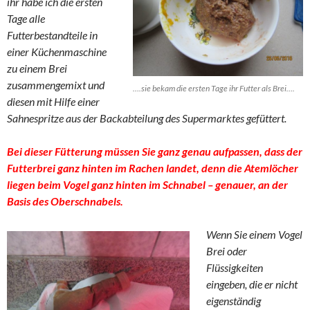
ihr habe ich die ersten
Tage alle
Futterbestandteile in
einer Küchenmaschine
zu einem Brei
zusammengemixt und
….sie bekam die ersten Tage ihr Futter als Brei….
diesen mit Hilfe einer
Sahnespritze aus der Backabteilung des Supermarktes gefüttert.
Bei dieser Fütterung müssen Sie ganz genau aufpassen, dass der
Futterbrei ganz hinten im Rachen landet, denn die Atemlöcher
liegen beim Vogel ganz hinten im Schnabel – genauer, an der
Basis des Oberschnabels.
Wenn Sie einem Vogel
Brei oder
Flüssigkeiten
eingeben, die er nicht
eigenständig