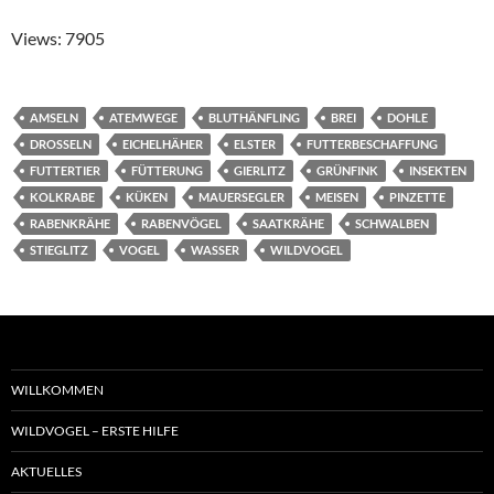
Views: 7905
AMSELN
ATEMWEGE
BLUTHÄNFLING
BREI
DOHLE
DROSSELN
EICHELHÄHER
ELSTER
FUTTERBESCHAFFUNG
FUTTERTIER
FÜTTERUNG
GIERLITZ
GRÜNFINK
INSEKTEN
KOLKRABE
KÜKEN
MAUERSEGLER
MEISEN
PINZETTE
RABENKRÄHE
RABENVÖGEL
SAATKRÄHE
SCHWALBEN
STIEGLITZ
VOGEL
WASSER
WILDVOGEL
WILLKOMMEN
WILDVOGEL – ERSTE HILFE
AKTUELLES