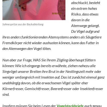
abschluckt, besteht
ein extrem hohes
Risiko, dass etwas
davon in die
Sahnespritze aus der Backabteilung
Atemwege gelangt.
Da Vögel aufgrund
ihres anders funktionierenden Atemsystems anders als Säugetiere
Fremdkörper nicht wieder aushusten können, kann das Futter in
den Atemwegen den Vogel töten.
Nun aber zur Frage, WAS Sie Ihrem Zögling überhaupt füttern
können: Wie ich eingangs bereits erwähnte, ziehen nahezu alle
Singvögel unserer Breiten ihre Brut in der Nestlingszeit mehr oder
weniger umfangreich mit Insekten auf. Das ist zunächst einmal ganz
unabhängig davon, ob die erwachsenen Vögel später eher
Körnerfresser, Gemischtfresser, Beerenfresser oder Insektenfresser
sind.
Insofern müssen Sie beim Lesen der
Vogelsteckbriefe
auch genau