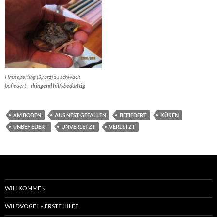
Haussperling (Spatz) zu schwach
befiedert –
dringend hilfsbedürftig
AM BODEN
AUS NEST GEFALLEN
BEFIEDERT
KÜKEN
UNBEFIEDERT
UNVERLETZT
VERLETZT
WILLKOMMEN
WILDVOGEL – ERSTE HILFE