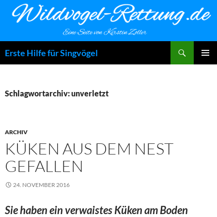
Zum
Inhalt
springen
Suchen
Erste Hilfe für Singvögel
PRIMÄR
MENÜ
Schlagwortarchiv: unverletzt
ARCHIV
KÜKEN AUS DEM NEST
GEFALLEN
24. NOVEMBER 2016
Sie haben ein verwaistes Küken am Boden