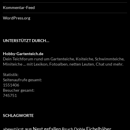
Kommentar-Feed
WordPress.org
UNTERSTÜTZT DURCH…
Hobby-Gartenteich.de
Dein Teichforum rund um Gartenteiche, Koiteiche, Schwimmteiche,
Miniteiche ... mit Lexikon, Fotoalben, netten Leuten, Chat und mehr.
Statistik:
Seitenaufrufe gesamt:
1551406
Besucher gesamt:
745751
SCHLAGWORTE
aus Nest gefallen
Eichelhäher
abgestürzt
Bruch
Dohle