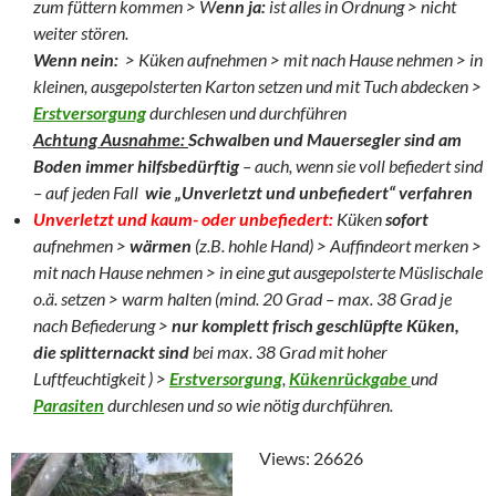
zum füttern kommen > W
enn ja:
ist alles in Ordnung > nicht
weiter stören.
Wenn nein:
> Küken aufnehmen > mit nach Hause nehmen > in
kleinen, ausgepolsterten Karton setzen und mit Tuch abdecken >
Erstversorgung
durchlesen und durchführen
Achtung Ausnahme:
Schwalben und Mauersegler sind am
Boden immer hilfsbedürftig
– auch, wenn sie voll befiedert sind
– auf jeden Fall
wie „Unverletzt und unbefiedert“ verfahren
Unverletzt und kaum- oder unbefiedert:
Küken
sofort
aufnehmen >
wärmen
(z.B. hohle Hand) > Auffindeort merken >
mit nach Hause nehmen > in eine gut ausgepolsterte Müslischale
o.ä. setzen > warm halten (mind. 20 Grad – max. 38 Grad je
nach Befiederung >
nur komplett frisch geschlüpfte Küken,
die splitternackt sind
bei max. 38 Grad mit hoher
Luftfeuchtigkeit ) >
Erstversorgung
,
Kükenrückgabe
und
Parasiten
durchlesen und so wie nötig durchführen.
Views: 26626