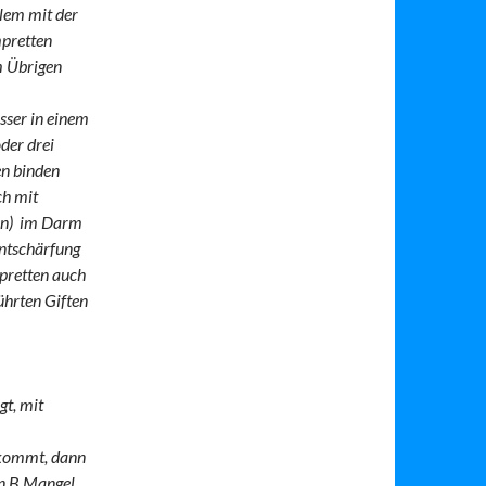
blem mit der
mpretten
m Übrigen
sser in einem
der drei
en binden
ch mit
nen) im Darm
Entschärfung
pretten auch
ührten Giften
gt, mit
 kommt, dann
in B Mangel