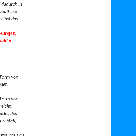
 dadurch in
sapotheke
selbst das
lösungen,
wählen.
r Form von
det.
r Form von
reicht.
ttel, das
urchfall,
tel, das sich