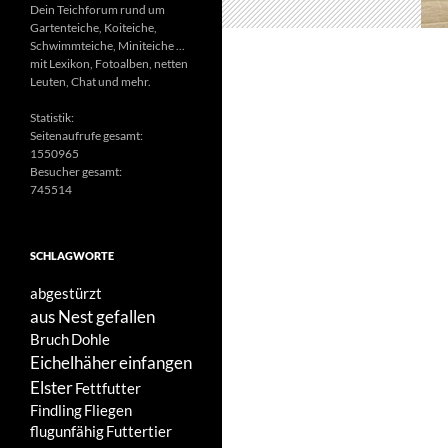
Dein Teichforum rund um
Gartenteiche, Koiteiche,
Schwimmteiche, Miniteiche ...
mit Lexikon, Fotoalben, netten
Leuten, Chat und mehr.
Statistik:
Seitenaufrufe gesamt:
1550965
Besucher gesamt:
745514
SCHLAGWORTE
abgestürzt
aus Nest gefallen
Bruch
Dohle
Eichelhäher
einfangen
Elster
Fettfutter
Findling
Fliegen
flugunfähig
Futtertier