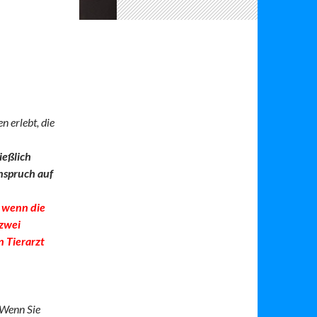
n erlebt, die
ießlich
nspruch auf
d wenn die
 zwei
n Tierarzt
 Wenn Sie