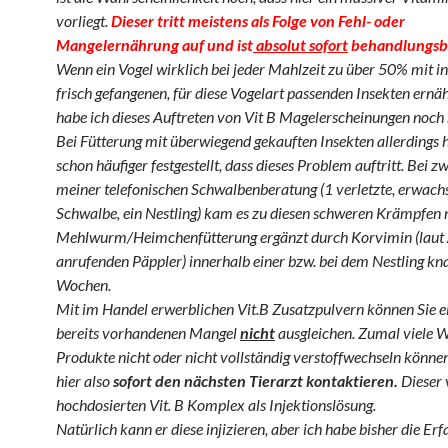
vorliegt.
Dieser tritt meistens als Folge von Fehl- oder
Mangelernährung auf und ist
absolut sofort
behandlungsb
Wenn ein Vogel wirklich bei jeder Mahlzeit zu über 50% mit i
frisch gefangenen, für diese Vogelart passenden Insekten ernä
habe ich dieses Auftreten von Vit B Magelerscheinungen noch n
Bei Fütterung mit überwiegend gekauften Insekten allerdings 
schon häufiger festgestellt, dass dieses Problem auftritt. Bei zw
meiner telefonischen Schwalbenberatung (1 verletzte, erwach
Schwalbe, ein Nestling) kam es zu diesen schweren Krämpfen
Mehlwurm/Heimchenfütterung ergänzt durch Korvimin (laut 
anrufenden Päppler) innerhalb einer bzw. bei dem Nestling kn
Wochen.
Mit im Handel erwerblichen Vit.B Zusatzpulvern können Sie e
bereits vorhandenen Mangel
nicht
ausgleichen. Zumal viele W
Produkte nicht oder nicht vollständig verstoffwechseln können.
hier also
sofort den nächsten Tierarzt kontaktieren.
Dieser 
hochdosierten Vit. B Komplex als Injektionslösung.
Natürlich kann er diese injizieren, aber ich habe bisher die Er