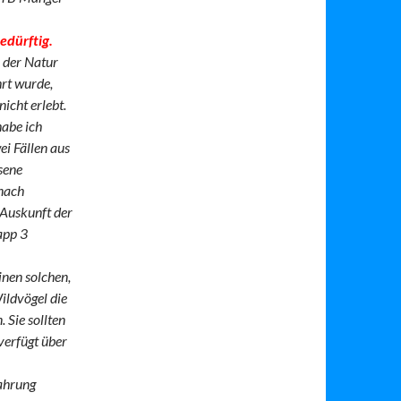
edürftig.
n der Natur
hrt wurde,
icht erlebt.
habe ich
ei Fällen aus
sene
 nach
Auskunft der
app 3
inen solchen,
ildvögel die
 Sie sollten
verfügt über
fahrung