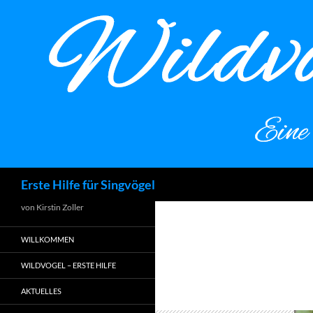
Zum
Inhalt
springen
Suchen
Erste Hilfe für Singvögel
von Kirstin Zoller
WILLKOMMEN
WILDVOGEL – ERSTE HILFE
AKTUELLES