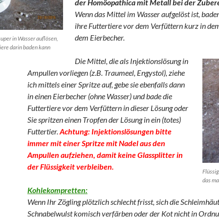
der Homöopathica mit Metall
bei der Zuber
Wenn das Mittel im Wasser aufgelöst ist, baden
ihre Futtertiere vor dem Verfüttern kurz in d
dem Eierbecher.
super in Wasser auflösen,
tiere darin baden kann
Die Mittel, die als Injektionslösung in
Ampullen vorliegen (z.B. Traumeel, Engystol), ziehe
ich mittels einer Spritze auf, gebe sie ebenfalls dann
in einen Eierbecher (ohne Wasser) und bade die
Futtertiere vor dem Verfüttern in dieser Lösung oder
Sie spritzen einen Tropfen der Lösung in ein (totes)
Futtertier.
Achtung: Injektionslösungen bitte
immer mit einer Spritze mit Nadel aus den
Ampullen aufziehen, damit keine Glassplitter in
der Flüssigkeit verbleiben.
Flüssig
das ma
Kohlekompretten:
Wenn Ihr Zögling plötzlich schlecht frisst, sich die Schleimhäu
Schnabelwulst komisch verfärben oder der Kot nicht in Ordnun