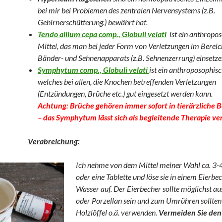
bei mir bei Problemen des zentralen Nervensystems (z.B.
Gehirnerschütterung.) bewährt hat.
Tendo allium cepa comp., Globuli velati
ist ein anthropo
Mittel, das man bei jeder Form von Verletzungen im Bereic
Bänder- und Sehnenapparats (z.B. Sehnenzerrung) einsetz
Symphytum comp., Globuli velati
ist ein anthroposophisc
welches bei allen, die Knochen betreffenden Verletzungen
(Entzündungen, Brüche etc.) gut eingesetzt werden kann.
Achtung: Brüche gehören immer sofort in tierärzliche
– das Symphytum lässt sich als begleitende Therapie v
Verabreichung:
Ich nehme von dem Mittel meiner Wahl ca. 3-
oder eine Tablette und löse sie in einem Eierbe
Wasser auf. Der Eierbecher sollte möglichst a
oder Porzellan sein und zum Umrühren sollten 
Holzlöffel o.ä. verwenden.
Vermeiden Sie den