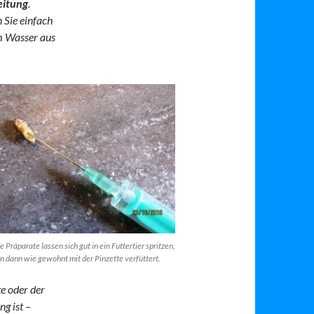
eitung
.
 Sie einfach
em Wasser aus
e Präparate lassen sich gut in ein Futtertier spritzen,
n dann wie gewohnt mit der Pinzette verfüttert.
te oder der
g ist –