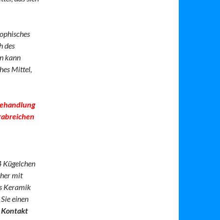
sophisches
h des
en kann
hes Mittel,
 Behandlung
erabreichen
4 Kügelchen
cher mit
us Keramik
Sie einen
 Kontakt