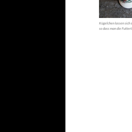
Kügelchen lassen sich 
so dass man die Futter