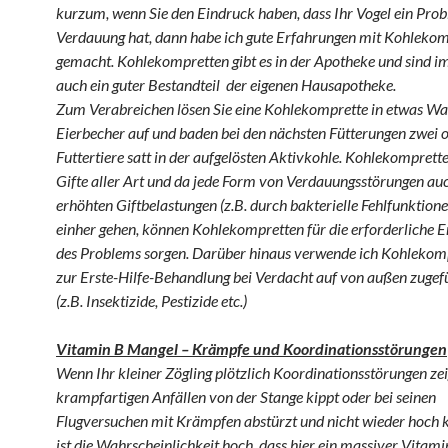
kurzum, wenn Sie den Eindruck haben, dass Ihr Vogel ein Pro
Verdauung hat, dann habe ich gute Erfahrungen mit Kohleko
gemacht. Kohlekompretten gibt es in der Apotheke und sind i
auch ein guter Bestandteil der eigenen Hausapotheke.
Zum Verabreichen lösen Sie eine Kohlekomprette in etwas Wa
Eierbecher auf und baden bei den nächsten Fütterungen zwei o
Futtertiere satt in der aufgelösten Aktivkohle. Kohlekomprett
Gifte aller Art und da jede Form von Verdauungsstörungen au
erhöhten Giftbelastungen (z.B. durch bakterielle Fehlfunktio
einher gehen, können Kohlekompretten für die erforderliche 
des Problems sorgen. Darüber hinaus verwende ich Kohlekom
zur Erste-Hilfe-Behandlung bei Verdacht auf von außen zugef
(z.B. Insektizide, Pestizide etc.)
Vitamin B Mangel – Krämpfe und Koordinationsstörungen
Wenn Ihr kleiner Zögling plötzlich Koordinationsstörungen zei
krampfartigen Anfällen von der Stange kippt oder bei seinen
Flugversuchen mit Krämpfen abstürzt und nicht wieder hoch
ist die Wahrscheinlichkeit hoch, dass hier ein massiver Vitam