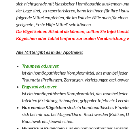
sich nicht gerade mit klassischer Homöopathie auskennen und
der Lage sind, zu repertorisieren, kann ich ihnen für ihre Hau
folgende Mittel empfehlen, die im Fall der Fälle auch für einen 
geeignete „Erste Hilfe Mittel“ sein können.
Da Vögel keinen Alkohol ab können, sollten Sie Injektions
Kügelchen
oder Tablettenform zur oralen Verabreichung 
Alle Mittel gibt es in der Apotheke:
Traumeel ad.us.vet
ist ein homöopathisches Komplexmittel, das man bei jede
Traumata (Prellungen, Zerrungen, Verletzungen etc). anwen
Engystol ad.us.vet
ist ein homöopathisches Komplexmittel, das man bei jede
Infekten (Erkältung, Schnupfen, grippaler Infekt etc.) verab
Nux vomica
Kügelchen
sind ein homöopathisches Einzelmi
sich bei mir u.a. bei Magen/Darm Beschwerden (Koliken, D
Bauchweh etc.) bewährt hat.
Hypericum Kügelchen
sind ein homöopathisches Einzelmit