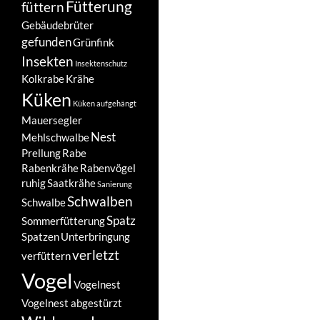
Fütterung
füttern
Gebäudebrüter
gefunden
Grünfink
Insekten
Insektenschutz
Kolkrabe
Krähe
Küken
Küken aufgehängt
Mauersegler
Nest
Mehlschwalbe
Prellung
Rabe
Rabenkrähe
Rabenvögel
ruhig
Saatkrähe
Sanierung
Schwalben
Schwalbe
Spatz
Sommerfütterung
Spatzen
Unterbringung
verletzt
verfüttern
Vogel
Vogelnest
Vogelnest abgestürzt