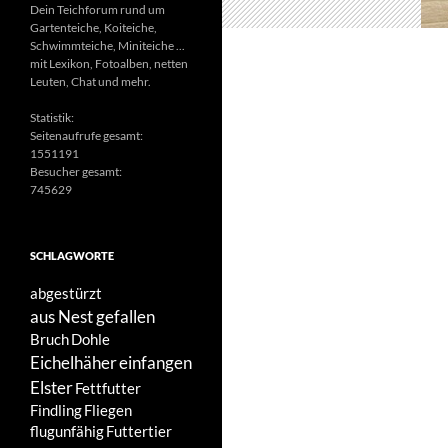
Dein Teichforum rund um
Gartenteiche, Koiteiche,
Schwimmteiche, Miniteiche ...
mit Lexikon, Fotoalben, netten
Leuten, Chat und mehr.
Statistik:
Seitenaufrufe gesamt:
1551191
Besucher gesamt:
745629
SCHLAGWORTE
abgestürzt
aus Nest gefallen
Bruch
Dohle
Eichelhäher
einfangen
Elster
Fettfutter
Findling
Fliegen
flugunfähig
Futtertier