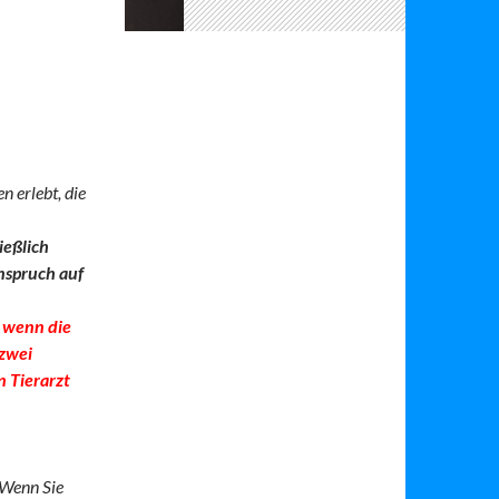
n erlebt, die
ießlich
nspruch auf
d wenn die
 zwei
n Tierarzt
 Wenn Sie