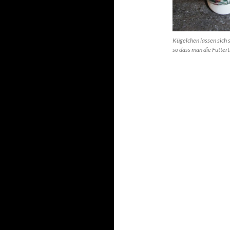
Kügelchen lassen sich 
so dass man die Futter