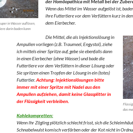
der Homöopathica mit Metall
bei der Zuber
Wenn das Mittel im Wasser aufgelöst ist, baden
ihre Futtertiere vor dem Verfüttern kurz in d
dem Eierbecher.
super in Wasser auflösen,
tiere darin baden kann
Die Mittel, die als Injektionslösung in
Ampullen vorliegen (z.B. Traumeel, Engystol), ziehe
ich mittels einer Spritze auf, gebe sie ebenfalls dann
in einen Eierbecher (ohne Wasser) und bade die
Futtertiere vor dem Verfüttern in dieser Lösung oder
Sie spritzen einen Tropfen der Lösung in ein (totes)
Futtertier.
Achtung: Injektionslösungen bitte
immer mit einer Spritze mit Nadel aus den
Ampullen aufziehen, damit keine Glassplitter in
der Flüssigkeit verbleiben.
Flüssig
das ma
Kohlekompretten:
Wenn Ihr Zögling plötzlich schlecht frisst, sich die Schleimhäu
Schnabelwulst komisch verfärben oder der Kot nicht in Ordnun