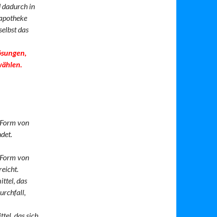
 dadurch in
sapotheke
selbst das
lösungen,
wählen.
r Form von
det.
r Form von
reicht.
ttel, das
urchfall,
tel, das sich