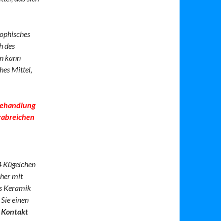
sophisches
h des
en kann
hes Mittel,
 Behandlung
erabreichen
4 Kügelchen
cher mit
us Keramik
Sie einen
 Kontakt