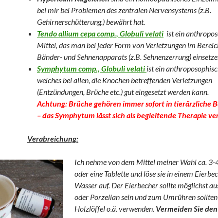
bei mir bei Problemen des zentralen Nervensystems (z.B.
Gehirnerschütterung.) bewährt hat.
Tendo allium cepa comp., Globuli velati
ist ein anthropo
Mittel, das man bei jeder Form von Verletzungen im Bereic
Bänder- und Sehnenapparats (z.B. Sehnenzerrung) einsetz
Symphytum comp., Globuli velati
ist ein anthroposophisc
welches bei allen, die Knochen betreffenden Verletzungen
(Entzündungen, Brüche etc.) gut eingesetzt werden kann.
Achtung: Brüche gehören immer sofort in tierärzliche
– das Symphytum lässt sich als begleitende Therapie v
Verabreichung:
Ich nehme von dem Mittel meiner Wahl ca. 3-
oder eine Tablette und löse sie in einem Eierbe
Wasser auf. Der Eierbecher sollte möglichst a
oder Porzellan sein und zum Umrühren sollten 
Holzlöffel o.ä. verwenden.
Vermeiden Sie den