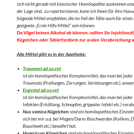
sich nicht gerade mit klassischer Homöopathie auskennen und
der Lage sind, zu repertorisieren, kann ich ihnen für ihre Hau
folgende Mittel empfehlen, die im Fall der Fälle auch für einen 
geeignete „Erste Hilfe Mittel“ sein können.
Da Vögel keinen Alkohol ab können, sollten Sie Injektions
Kügelchen
oder Tablettenform zur oralen Verabreichung 
Alle Mittel gibt es in der Apotheke:
Traumeel ad.us.vet
ist ein homöopathisches Komplexmittel, das man bei jede
Traumata (Prellungen, Zerrungen, Verletzungen etc). anwen
Engystol ad.us.vet
ist ein homöopathisches Komplexmittel, das man bei jede
Infekten (Erkältung, Schnupfen, grippaler Infekt etc.) verab
Nux vomica
Kügelchen
sind ein homöopathisches Einzelmi
sich bei mir u.a. bei Magen/Darm Beschwerden (Koliken, D
Bauchweh etc.) bewährt hat.
Hypericum Kügelchen
sind ein homöopathisches Einzelmit