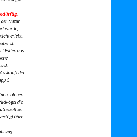
edürftig.
n der Natur
hrt wurde,
icht erlebt.
habe ich
ei Fällen aus
sene
 nach
Auskunft der
app 3
inen solchen,
ildvögel die
 Sie sollten
verfügt über
fahrung