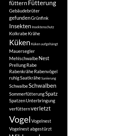
Fütterung
füttern
Gebäudebrüter
gefunden
Grünfink
Insekten
Insektenschutz
Kolkrabe
Krähe
Küken
Küken aufgehängt
Mauersegler
Nest
Mehlschwalbe
Prellung
Rabe
Rabenkrähe
Rabenvögel
ruhig
Saatkrähe
Sanierung
Schwalben
Schwalbe
Spatz
Sommerfütterung
Spatzen
Unterbringung
verletzt
verfüttern
Vogel
Vogelnest
Vogelnest abgestürzt