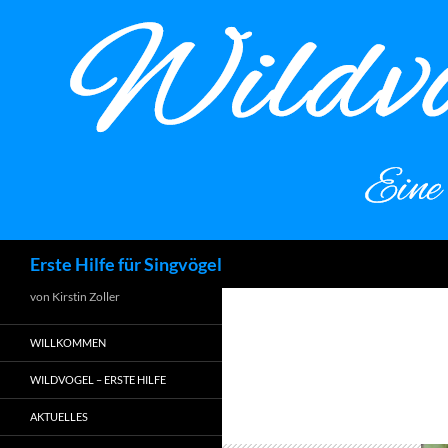
Zum
Inhalt
springen
Suchen
Erste Hilfe für Singvögel
von Kirstin Zoller
WILLKOMMEN
WILDVOGEL – ERSTE HILFE
AKTUELLES