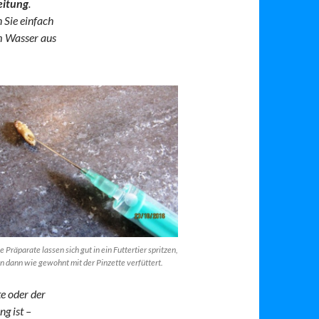
eitung
.
 Sie einfach
em Wasser aus
e Präparate lassen sich gut in ein Futtertier spritzen,
n dann wie gewohnt mit der Pinzette verfüttert.
te oder der
g ist –