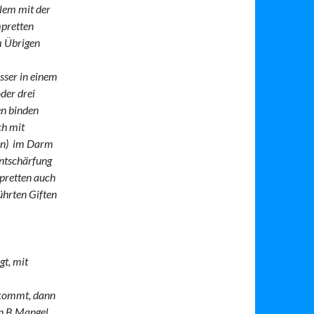
blem mit der
mpretten
m Übrigen
sser in einem
der drei
en binden
ch mit
nen) im Darm
Entschärfung
pretten auch
ührten Giften
gt, mit
 kommt, dann
in B Mangel