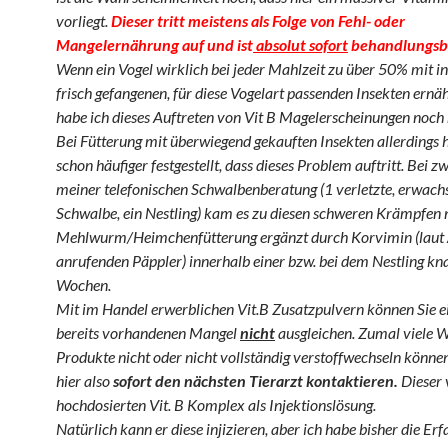
vorliegt.
Dieser tritt meistens als Folge von Fehl- oder
Mangelernährung auf und ist
absolut sofort
behandlungsb
Wenn ein Vogel wirklich bei jeder Mahlzeit zu über 50% mit i
frisch gefangenen, für diese Vogelart passenden Insekten ernä
habe ich dieses Auftreten von Vit B Magelerscheinungen noch n
Bei Fütterung mit überwiegend gekauften Insekten allerdings 
schon häufiger festgestellt, dass dieses Problem auftritt. Bei zw
meiner telefonischen Schwalbenberatung (1 verletzte, erwach
Schwalbe, ein Nestling) kam es zu diesen schweren Krämpfen
Mehlwurm/Heimchenfütterung ergänzt durch Korvimin (laut 
anrufenden Päppler) innerhalb einer bzw. bei dem Nestling kn
Wochen.
Mit im Handel erwerblichen Vit.B Zusatzpulvern können Sie e
bereits vorhandenen Mangel
nicht
ausgleichen. Zumal viele W
Produkte nicht oder nicht vollständig verstoffwechseln können.
hier also
sofort den nächsten Tierarzt kontaktieren.
Dieser 
hochdosierten Vit. B Komplex als Injektionslösung.
Natürlich kann er diese injizieren, aber ich habe bisher die Er