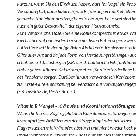
kurzum, wenn Sie den Eindruck haben, dass Ihr Vogel ein Pro
Verdauung hat, dann habe ich gute Erfahrungen mit Kohleko
gemacht. Kohlekompretten gibt es in der Apotheke und sind i
auch ein guter Bestandteil der eigenen Hausapotheke.
Zum Verabreichen lösen Sie eine Kohlekomprette in etwas Wa
Eierbecher auf und baden bei den nächsten Fütterungen zwei o
Futtertiere satt in der aufgelösten Aktivkohle. Kohlekomprett
Gifte aller Art und da jede Form von Verdauungsstörungen au
erhöhten Giftbelastungen (z.B. durch bakterielle Fehlfunktio
einher gehen, können Kohlekompretten für die erforderliche 
des Problems sorgen. Darüber hinaus verwende ich Kohlekom
zur Erste-Hilfe-Behandlung bei Verdacht auf von außen zugef
(z.B. Insektizide, Pestizide etc.)
Vitamin B Mangel – Krämpfe und Koordinationsstörungen
Wenn Ihr kleiner Zögling plötzlich Koordinationsstörungen zei
krampfartigen Anfällen von der Stange kippt oder bei seinen
Flugversuchen mit Krämpfen abstürzt und nicht wieder hoch
ist die Wahrscheinlichkeit hoch, dass hier ein massiver Vitam