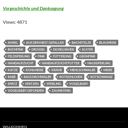
Vorgeschichte und Danksagung
Views: 4871
AMSEL
AUS DEM NEST GEFALLEN
BACHSTELZE
BLAUMEISE
BUCHFINK
DROSSEL
EICHELHÄHER
ELSTER
FELDSPERLING
FINK
FÜTTERUNG
GRÜNFINK
HANDAUFZUCHT
HANDAUFZUCHTFUTTER
HAUSSPERLING
KATZE
KOHLMEISE
KRÄHE
MEHLSCHWALBE
MEISE
RABE
RAUCHSCHWALBE
ROTKEHLCHEN
ROTSCHWANZ
SPATZ
SPATZEN
SPERLING
VOGELBABY
VOGELBABY GEFUNDEN
ZAUNKÖNIG
WILLKOMMEN