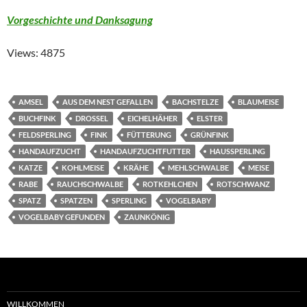
Vorgeschichte und Danksagung
Views: 4875
AMSEL
AUS DEM NEST GEFALLEN
BACHSTELZE
BLAUMEISE
BUCHFINK
DROSSEL
EICHELHÄHER
ELSTER
FELDSPERLING
FINK
FÜTTERUNG
GRÜNFINK
HANDAUFZUCHT
HANDAUFZUCHTFUTTER
HAUSSPERLING
KATZE
KOHLMEISE
KRÄHE
MEHLSCHWALBE
MEISE
RABE
RAUCHSCHWALBE
ROTKEHLCHEN
ROTSCHWANZ
SPATZ
SPATZEN
SPERLING
VOGELBABY
VOGELBABY GEFUNDEN
ZAUNKÖNIG
WILLKOMMEN